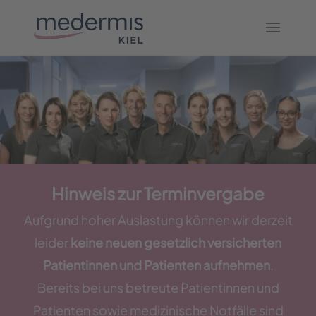
Hinweis zur Terminvergabe
Aufgrund hoher Auslastung können wir derzeit
leider
keine neuen gesetzlich versicherten
Patientinnen und Patienten aufnehmen
.
Bereits bei uns betreute Patientinnen und
Patienten sowie medizinische Notfälle sind